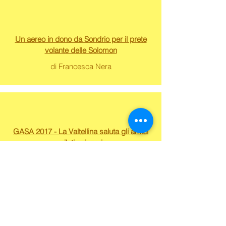
Un aereo in dono da Sondrio per il prete
volante delle Solomon
di Francesca Nera
GASA 2017 - La Valtellina saluta gli amici
piloti svizzeri
di S. Z.
GASA 2017 - Sfida di velocità tra aereo e