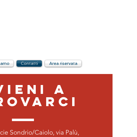
iamo
Contatti
Area riservata
VIENI A
ROVARCI
cie Sondrio/Caiolo, via Palù,