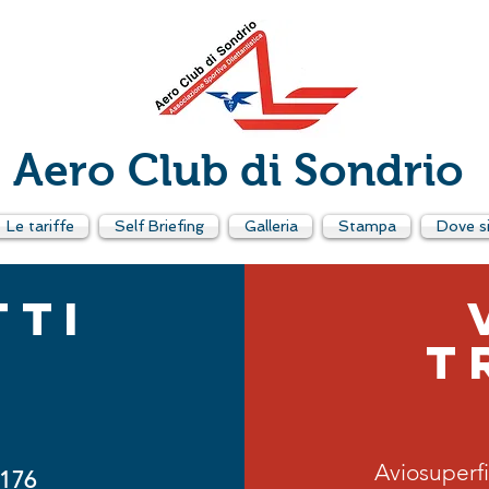
Aero Club di Sondrio
Le tariffe
Self Briefing
Galleria
Stampa
Dove s
TTI
T
Aviosuperfi
176