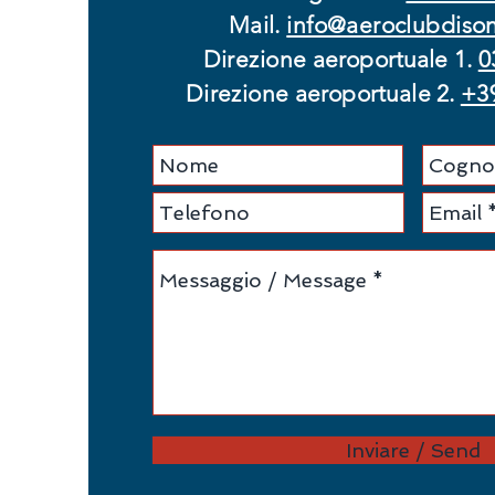
Mail.
info@aeroclubdison
Direzione
aeroportuale 1
.
0
Direzione
aeroportuale 2
.
+3
Inviare / Send