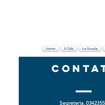
Home
Il Club
La Scuola
CONTA
Segreteria.
0342355